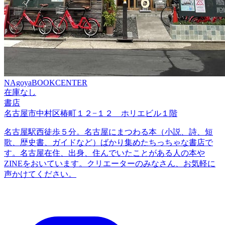
NAgoyaBOOKCENTER
在庫なし
書店
名古屋市中村区椿町１２−１２ ホリエビル１階
名古屋駅西徒歩５分。名古屋にまつわる本（小説、詩、短
歌、歴史書、ガイドなど）ばかり集めたちっちゃな書店で
す。名古屋在住、出身、住んでいたことがある人の本や
ZINEをおいています。クリエーターのみなさん、お気軽に
声かけてください。