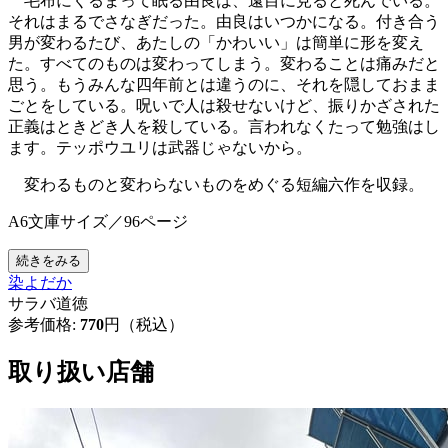
毛布にくるまって眠る由良は、遠目に見ると死んでいる。
それはまるでさなぎだった。由良はいつかになる。付き合う
男が変わるたび、あたしの「かわいい」は簡単に形を変え
た。すべてのものは変わってしまう。変わることは痛みだと
思う。もうみんな四年前とは違うのに、それを隠しておまま
ごとをしている。呪いで人は殺せないけど、振りかざされた
正義はときどき人を殺している。言われなくたって勉強はし
ます。テッポウユリは武器じゃないから。
変わるものと変わらないものをめぐる短編六作を収録。
A6文庫サイズ／96ページ
続きをみる
染よだか
サラバ道徳
参考価格:
770
円（税込）
取り扱い店舗