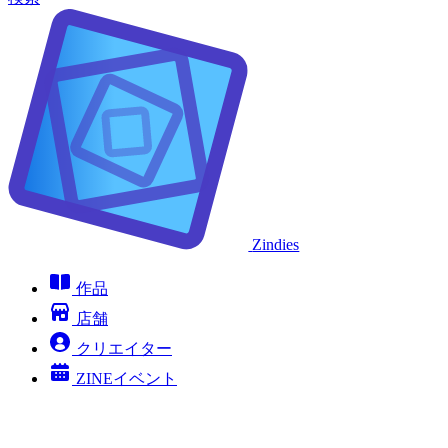
Zindies
作品
店舗
クリエイター
ZINEイベント