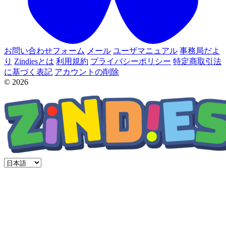
お問い合わせフォーム
メール
ユーザマニュアル
事務局だよ
り
Zindiesとは
利用規約
プライバシーポリシー
特定商取引法
に基づく表記
アカウントの削除
© 2026