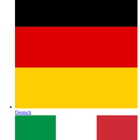
Deutsch