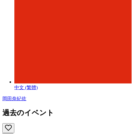
中文 (繁體)
岡田奈紀佐
過去のイベント