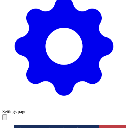
Settings page