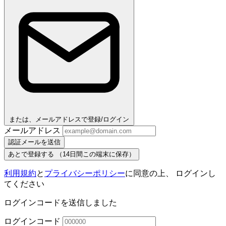
または、メールアドレスで登録/ログイン
メールアドレス
認証メールを送信
あとで登録する
（14日間この端末に保存）
利用規約
と
プライバシーポリシー
に同意の上、 ログインし
てください
ログインコードを送信しました
ログインコード