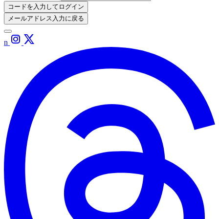
コードを入力してログイン
メールアドレス入力に戻る
n