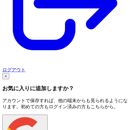
ログアウト
×
お気に入りに追加しますか？
アカウントで保存すれば、他の端末からも見られるようにな
ります。初めての方もログイン済みの方もこちらから。