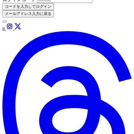
コードを入力してログイン
メールアドレス入力に戻る
n