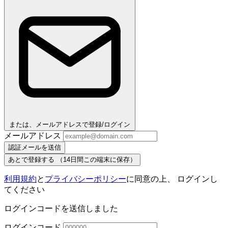
または、メールアドレスで登録/ログイン
メールアドレス
認証メールを送信
あとで登録する
（14日間この端末に保存）
利用規約
と
プライバシーポリシー
に同意の上、 ログインし
てください
ログインコードを送信しました
ログインコード