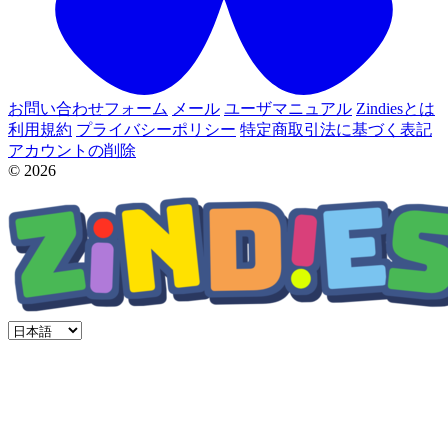
お問い合わせフォーム
メール
ユーザマニュアル
Zindiesとは
利用規約
プライバシーポリシー
特定商取引法に基づく表記
アカウントの削除
© 2026