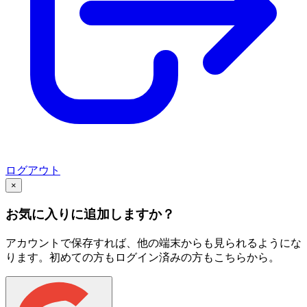
ログアウト
×
お気に入りに追加しますか？
アカウントで保存すれば、他の端末からも見られるようにな
ります。初めての方もログイン済みの方もこちらから。