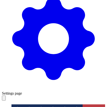
Settings page