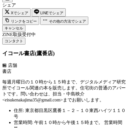
シェア
Xでシェア
LINEでシェア
リンクをコピー
その他の方法でシェア
キャンセル
ZINE取扱受付中
コンタクト
イコール書店(鷹番店)
🏪
店舗
書店
毎週月曜日の１０時から１５時まで、デジタルメディア研究
所でイコール関連の本を販売します。住宅街の普通のアパー
トです。問い合わせは、担当・中島映介
<
eisukenakajima35@gmail.com
>までお願いします。
住所: 東京都目黒区鷹番１－２－１０東西ハイツ１１０
号
営業時間: 午前１０時から午後１５時まで。
営業時間