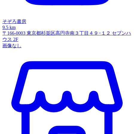
そぞろ書房
9.5 km
〒166-0003 東京都杉並区高円寺南３丁目４９−１２ セブンハ
ウス 2F
画像なし