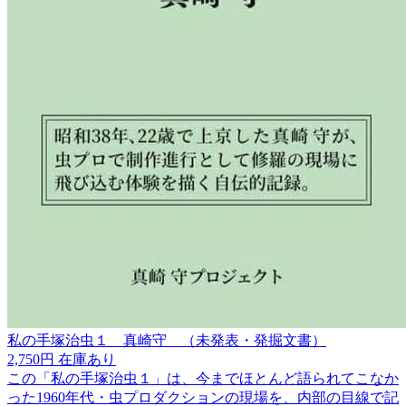
私の手塚治虫１ 真崎守 （未発表・発掘文書）
2,750円
在庫あり
この「私の手塚治虫１」は、今までほとんど語られてこなか
った1960年代・虫プロダクションの現場を、内部の目線で記