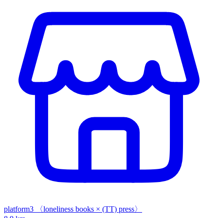
platform3 〈loneliness books × (TT) press〉