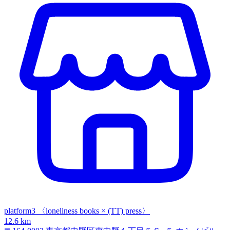
platform3 〈loneliness books × (TT) press〉
12.6 km