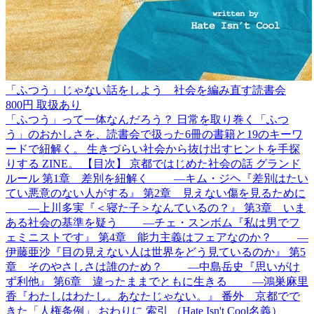
「ふつう」じゃない話をしよう 社会を編み直す読書会
800円
取扱あり
「ふつう」って一体なんだろう？ 日常を取り巻く「ふつ
う」のおかしさを、読書会で扱った6冊の書籍と19のキーワ
ードで紐解く。 生きづらい社会から抜け出すヒントを手探
りする ZINE。 【目次】 京都ではじめた社会の話 グランド
ルール 第1章 差別を紐解く ―キム・ジヘ『差別はたい
てい悪意のない人がする』 第2章 見えない傷を見るために
―上川多実『＜寝た子＞なんているの？』 第3章 いま
ある社会の基準を疑う ―チェ・スンボム『私は男でフ
ェミニストです』 第4章 能力主義はフェアなのか？ ―
伊藤亜沙『目の見えない人は世界をどう見ているのか』 第5
章 そのやさしさは誰のため？ ―中島岳史『思いがけ
ず利他』 第6章 違ったままでともに生きる ―鴻巣麻里
香『わたしはわたし。あなたじゃない。』 番外 京都でで
きた「人権条例」 おわりに 索引 （Hate Isn't Cool名義）