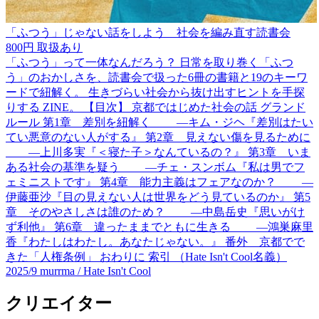
「ふつう」じゃない話をしよう 社会を編み直す読書会
800円
取扱あり
「ふつう」って一体なんだろう？ 日常を取り巻く「ふつ
う」のおかしさを、読書会で扱った6冊の書籍と19のキーワ
ードで紐解く。 生きづらい社会から抜け出すヒントを手探
りする ZINE。 【目次】 京都ではじめた社会の話 グランド
ルール 第1章 差別を紐解く ―キム・ジヘ『差別はたい
てい悪意のない人がする』 第2章 見えない傷を見るために
―上川多実『＜寝た子＞なんているの？』 第3章 いま
ある社会の基準を疑う ―チェ・スンボム『私は男でフ
ェミニストです』 第4章 能力主義はフェアなのか？ ―
伊藤亜沙『目の見えない人は世界をどう見ているのか』 第5
章 そのやさしさは誰のため？ ―中島岳史『思いがけ
ず利他』 第6章 違ったままでともに生きる ―鴻巣麻里
香『わたしはわたし。あなたじゃない。』 番外 京都でで
きた「人権条例」 おわりに 索引 （Hate Isn't Cool名義）
2025/9
murrma / Hate Isn't Cool
クリエイター