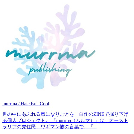
murrma / Hate Isn't Cool
世の中にあふれる気になりごとを、自作のZINEで掘り下げ
る個人プロジェクト。 「murrma（ムルマ）」は、オースト
ラリアの先住民、ワギマン族の言葉で、「...