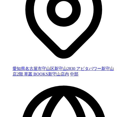
愛知県名古屋市守山区新守山2830 アピタパワー新守山
店2階 草叢 BOOKS新守山店内
中部