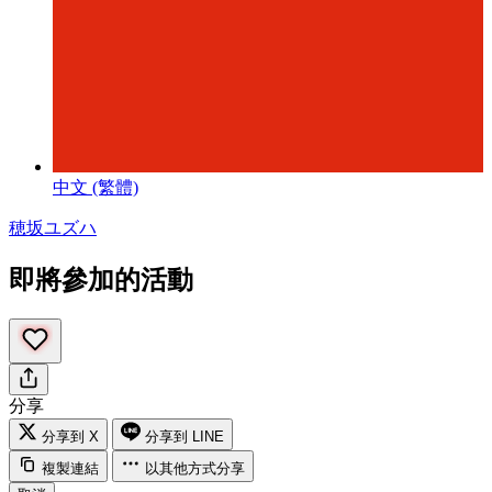
中文 (繁體)
穂坂ユズハ
即將參加的活動
分享
分享到 X
分享到 LINE
複製連結
以其他方式分享