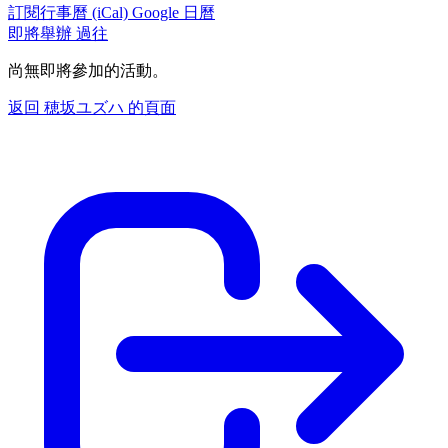
訂閱行事曆 (iCal)
Google 日曆
即將舉辦
過往
尚無即將參加的活動。
返回 穂坂ユズハ 的頁面