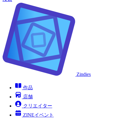
Zindies
作品
店舗
クリエイター
ZINEイベント