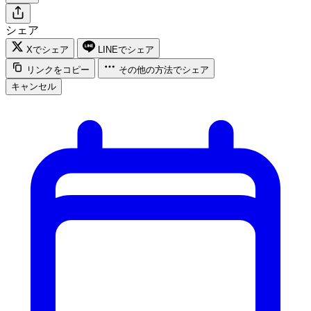
シェア
Xでシェア
LINEでシェア
リンクをコピー
その他の方法でシェア
キャンセル