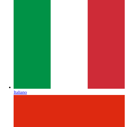
Italiano