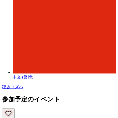
中文 (繁體)
穂坂ユズハ
参加予定のイベント