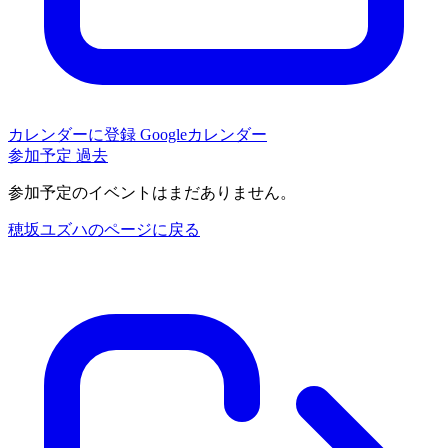
カレンダーに登録
Googleカレンダー
参加予定
過去
参加予定のイベントはまだありません。
穂坂ユズハのページに戻る