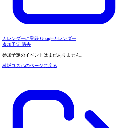
カレンダーに登録
Googleカレンダー
参加予定
過去
参加予定のイベントはまだありません。
穂坂ユズハのページに戻る