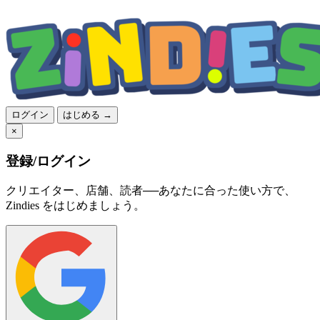
ログイン
はじめる →
×
登録/ログイン
クリエイター、店舗、読者──あなたに合った使い方で、
Zindies をはじめましょう。