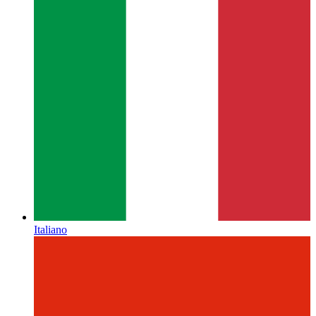
Italiano