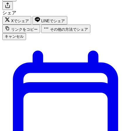
シェア
Xでシェア
LINEでシェア
リンクをコピー
その他の方法でシェア
キャンセル