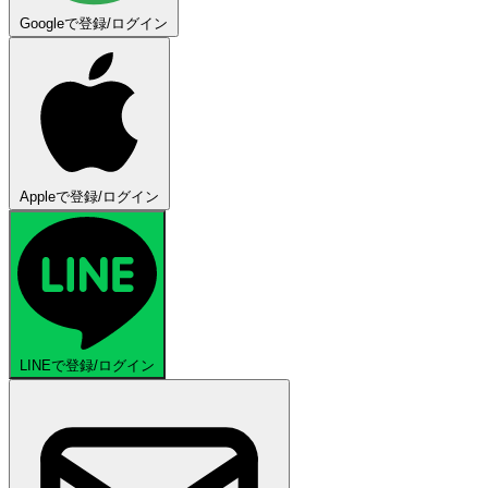
Googleで登録/ログイン
Appleで登録/ログイン
LINEで登録/ログイン