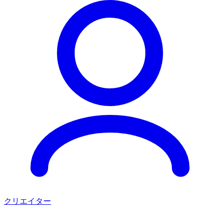
クリエイター