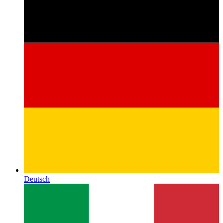
Deutsch