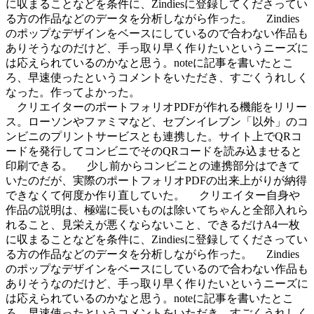
に収まることなどを条件に、Zindiesに登録してくださってい
る方の作品などのデータを分析しながら作った。 Zindies
のポップなデザインをベースにしているので合わない作品も
ありそうなのだけど、手っ取り早く作りたいというニーズに
は応えられているのかなと思う。noteに記事を書いたとこ
ろ、早速使ったというコメントをいただき、すごくうれしく
なった。作ってよかった。
クリエイターのポートフォリオPDFが作れる機能をリリー
ス。ローソンやファミマなど、セブンイレブン「以外」のコ
ンビニのプリントサービスとも連携した。サイト上でQRコ
ードを発行してコンビニでそのQRコードを読み込ませると
印刷できる。 少し前からコンビニとの連携部分はできて
いたのだが、実際のポートフォリオPDFの出来上がりが納得
できなくて何度か作り直していた。 クリエイター自身や
作品の説明は、極端に長いものは除いてちゃんと全部入れら
れること、見栄えが悪くならないこと、できるだけA4一枚
に収まることなどを条件に、Zindiesに登録してくださってい
る方の作品などのデータを分析しながら作った。 Zindies
のポップなデザインをベースにしているので合わない作品も
ありそうなのだけど、手っ取り早く作りたいというニーズに
は応えられているのかなと思う。noteに記事を書いたとこ
ろ、早速使ったというコメントをいただき、すごくうれしく