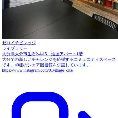
ゼロイチビレッジ
ライブラリー
大分県大分市生石2-4-15 油屋アパート1階
大分での新しいチャレンジを応援するコミュニティスペース
です。40棚のシェア図書館を併設しています。
https://www.instagram.com/01village_oita/