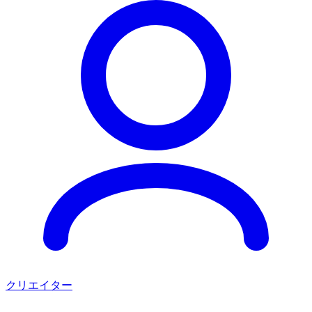
クリエイター