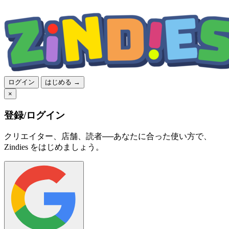
ログイン
はじめる →
×
登録/ログイン
クリエイター、店舗、読者──あなたに合った使い方で、
Zindies をはじめましょう。