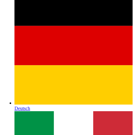
Deutsch