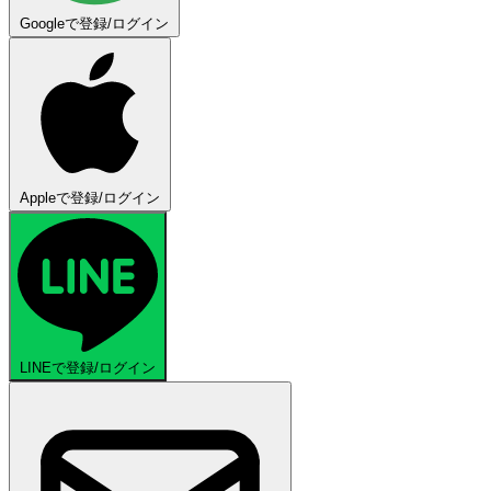
Googleで登録/ログイン
Appleで登録/ログイン
LINEで登録/ログイン