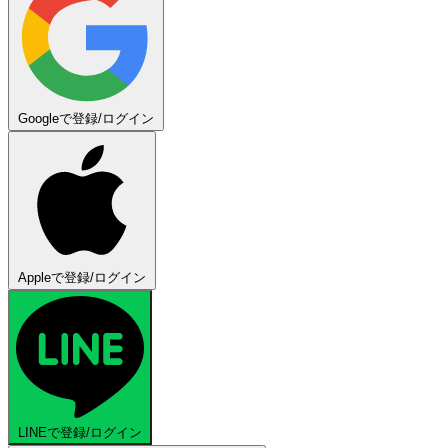
Googleで登録/ログイン
Appleで登録/ログイン
LINEで登録/ログイン