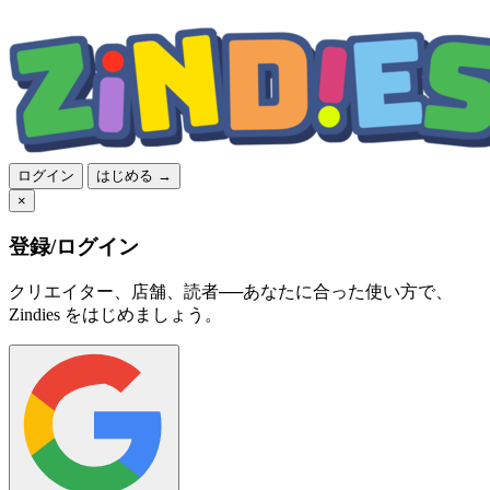
ログイン
はじめる →
×
登録/ログイン
クリエイター、店舗、読者──あなたに合った使い方で、
Zindies をはじめましょう。