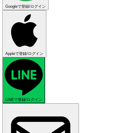
Googleで登録/ログイン
Appleで登録/ログイン
LINEで登録/ログイン