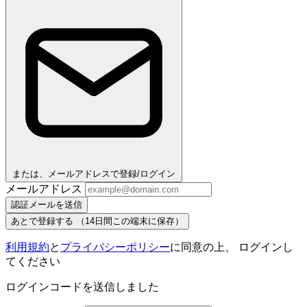
または、メールアドレスで登録/ログイン
メールアドレス
認証メールを送信
あとで登録する
（14日間この端末に保存）
利用規約
と
プライバシーポリシー
に同意の上、 ログインし
てください
ログインコードを送信しました