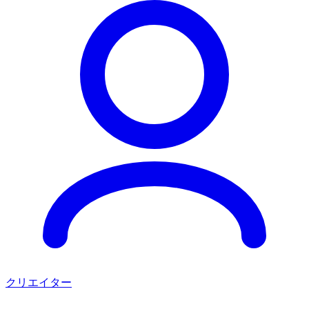
クリエイター