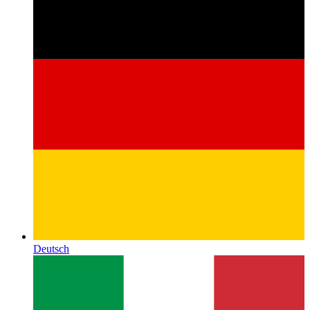
Deutsch