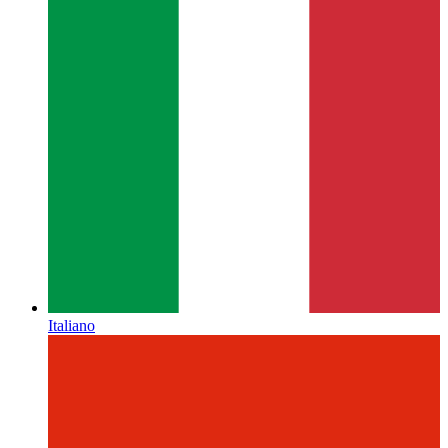
Italiano