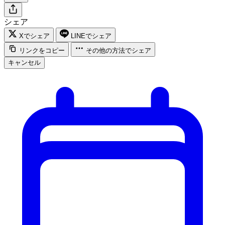
シェア
Xでシェア
LINEでシェア
リンクをコピー
その他の方法でシェア
キャンセル