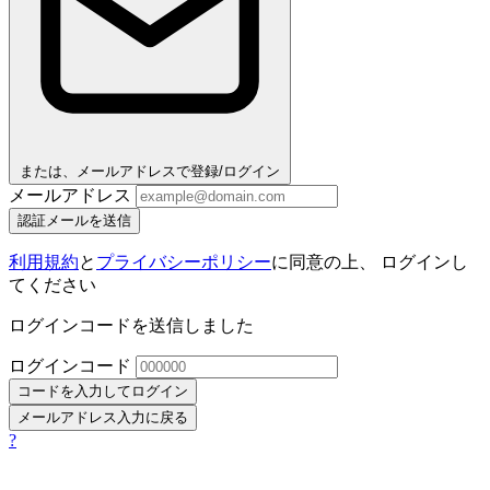
または、メールアドレスで登録/ログイン
メールアドレス
認証メールを送信
利用規約
と
プライバシーポリシー
に同意の上、 ログインし
てください
ログインコードを送信しました
ログインコード
コードを入力してログイン
メールアドレス入力に戻る
?