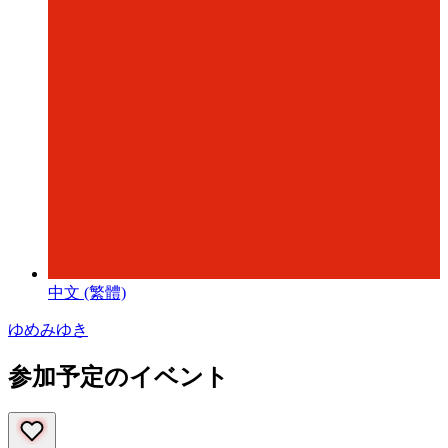
中文 (繁體)
ゆめみゆき
参加予定のイベント