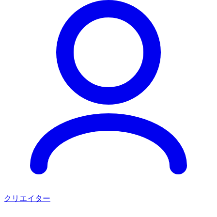
クリエイター