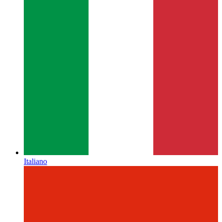
Italiano