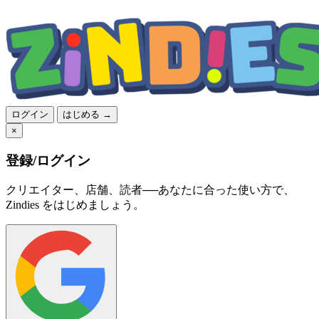
ログイン
はじめる →
×
登録/ログイン
クリエイター、店舗、読者──あなたに合った使い方で、
Zindies をはじめましょう。