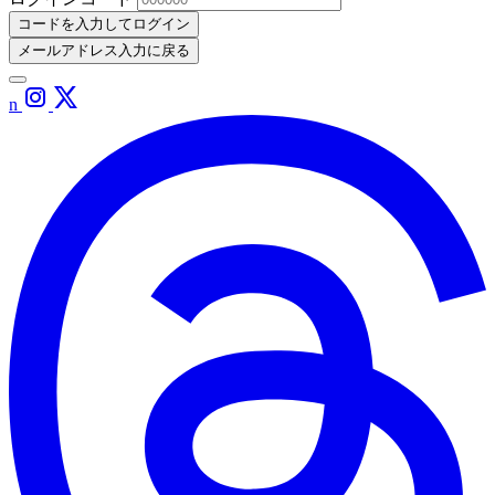
コードを入力してログイン
メールアドレス入力に戻る
n