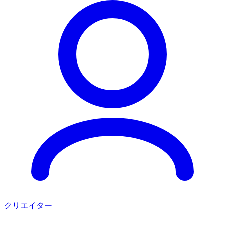
クリエイター