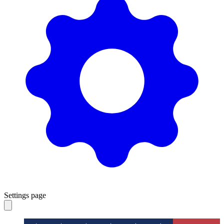
Settings page