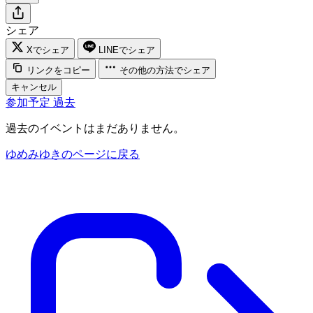
シェア
Xでシェア
LINEでシェア
リンクをコピー
その他の方法でシェア
キャンセル
参加予定
過去
過去のイベントはまだありません。
ゆめみゆきのページに戻る