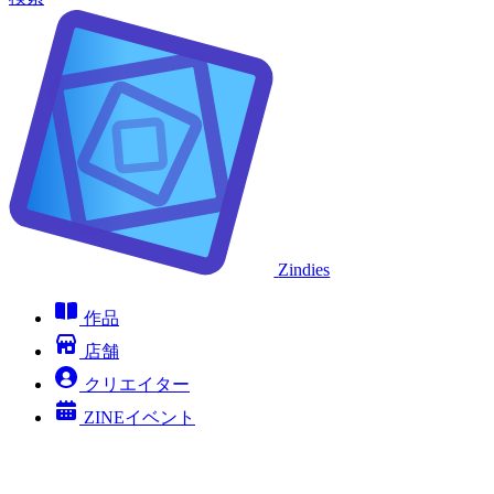
Zindies
作品
店舗
クリエイター
ZINEイベント