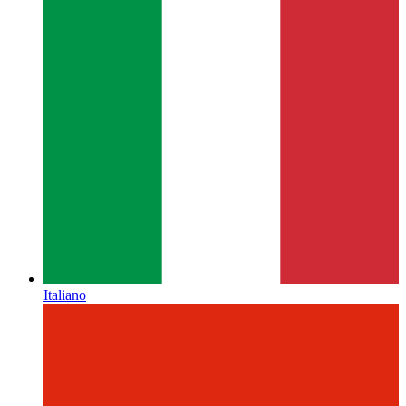
Italiano