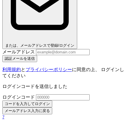
または、メールアドレスで登録/ログイン
メールアドレス
認証メールを送信
利用規約
と
プライバシーポリシー
に同意の上、 ログインし
てください
ログインコードを送信しました
ログインコード
コードを入力してログイン
メールアドレス入力に戻る
?