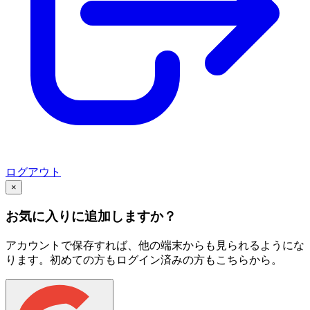
ログアウト
×
お気に入りに追加しますか？
アカウントで保存すれば、他の端末からも見られるようにな
ります。初めての方もログイン済みの方もこちらから。