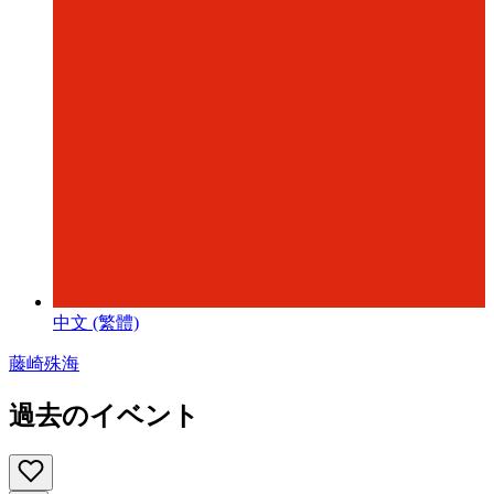
中文 (繁體)
藤崎殊海
過去のイベント