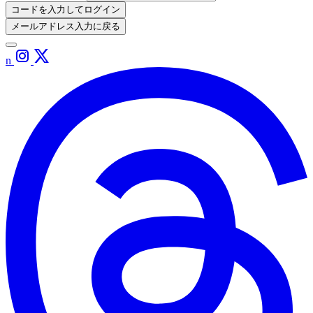
コードを入力してログイン
メールアドレス入力に戻る
n