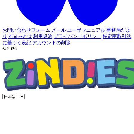
お問い合わせフォーム
メール
ユーザマニュアル
事務局だよ
り
Zindiesとは
利用規約
プライバシーポリシー
特定商取引法
に基づく表記
アカウントの削除
© 2026