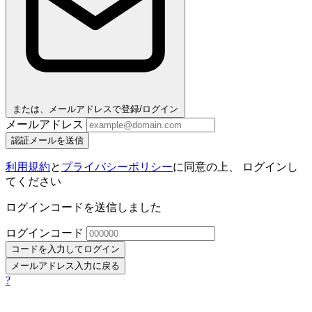
または、メールアドレスで登録/ログイン
メールアドレス
認証メールを送信
利用規約
と
プライバシーポリシー
に同意の上、 ログインし
てください
ログインコードを送信しました
ログインコード
コードを入力してログイン
メールアドレス入力に戻る
?