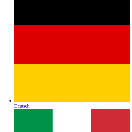
Deutsch