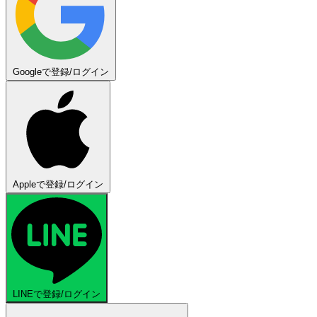
Googleで登録/ログイン
Appleで登録/ログイン
LINEで登録/ログイン