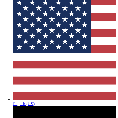
English (US)