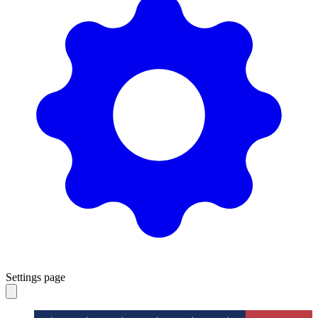
Settings page