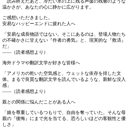
読み終えたあと、冷たい氷の上に残る声援の残響のような
温かさが、あなたの心に静かに広がります。
ご感想いただきました。
安易なハッピーエンドに疲れた人へ
「安易な成長物語ではない。そこにあるのは、登場人物たち
の不確かさに甘えない『作者の勇気』と、現実的な『救済』
だ」
——（読者感想より）
海外ドラマや翻訳文学が好きな皆様へ
「アメリカの乾いた空気感と、ウェットな依存を排した文
体。まるで良質な翻訳文学を読んでいるような、新鮮な没入
感」
——（読者感想より）
親との関係に悩んだことがある人へ
「娘を尊重しているつもりで、自由を奪っていた。そんな母
親の『後悔』にまで光を当てる、恐ろしいほどの客観性と優
しさ」