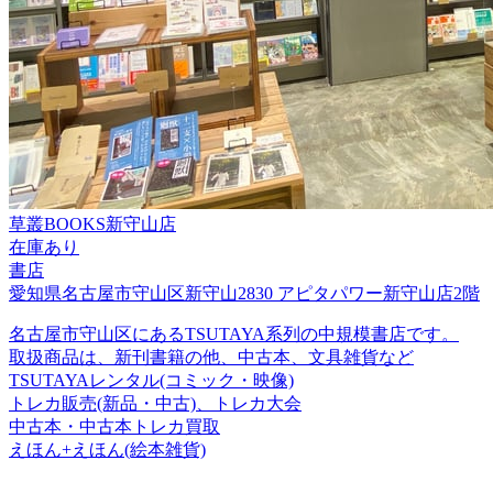
草叢BOOKS新守山店
在庫あり
書店
愛知県名古屋市守山区新守山2830 アピタパワー新守山店2階
名古屋市守山区にあるTSUTAYA系列の中規模書店です。
取扱商品は、新刊書籍の他、中古本、文具雑貨など
TSUTAYAレンタル(コミック・映像)
トレカ販売(新品・中古)、トレカ大会
中古本・中古本トレカ買取
えほん+えほん(絵本雑貨)