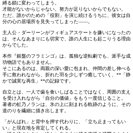
縛る鎖に変わってしまう。
才能がないからじゃない。努力が足りないからでもない。
ただ、誰かのための「役割」を演じ続けるうちに、彼女は自
分の心の居場所を見失ってしまった――。
主人公・ダーリーンがフィギュアスケートを嫌いになったの
は、そんなあまりにも切実で、誰の人生にも起こりうる理由
からでした。
本作『銀盤のフラミンゴ』は、孤独な逆転劇でも、派手な成
功物語でもありません。
そこにあるのは、両親の深い愛に包まれ、仲間の差し伸べる
手に救われながら、折れた羽を少しずつ癒していく、**「静
かで誠実な再生」**の記録です。
自立とは、一人で歯を食いしばることではなく、周囲の支え
を受け入れながら「自分の価値」をもう一度信じること。
著者の虹乃ノランは、氷の上に刻まれる軌跡のように、その
道のりを繊細に描き出します。
「がんばれ」と背中を押す代わりに、「立ち止まってもい
い」と現在地を肯定してくれる。