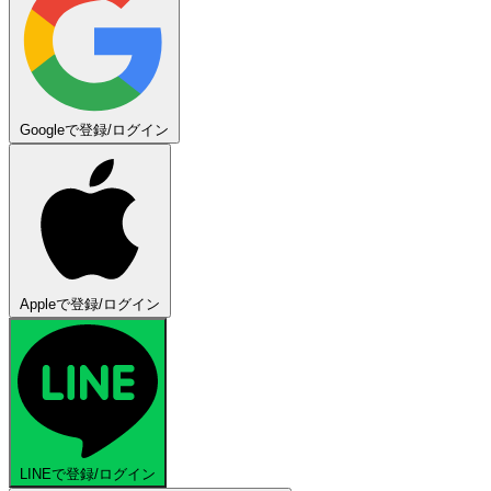
Googleで登録/ログイン
Appleで登録/ログイン
LINEで登録/ログイン