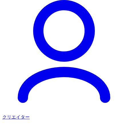
クリエイター