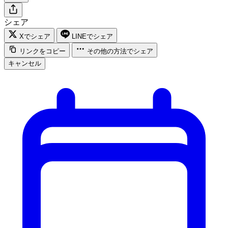
シェア
Xでシェア
LINEでシェア
リンクをコピー
その他の方法でシェア
キャンセル