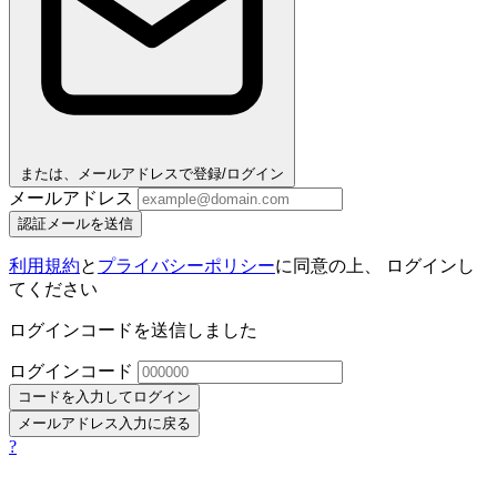
または、メールアドレスで登録/ログイン
メールアドレス
認証メールを送信
利用規約
と
プライバシーポリシー
に同意の上、 ログインし
てください
ログインコードを送信しました
ログインコード
コードを入力してログイン
メールアドレス入力に戻る
?