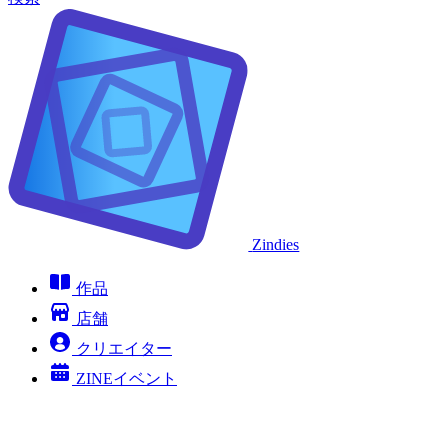
Zindies
作品
店舗
クリエイター
ZINEイベント