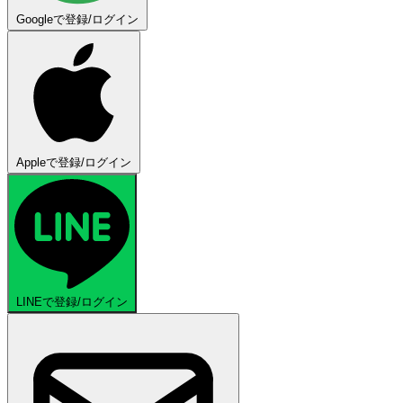
Googleで登録/ログイン
Appleで登録/ログイン
LINEで登録/ログイン