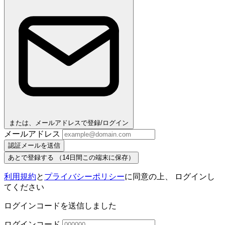
または、メールアドレスで登録/ログイン
メールアドレス
認証メールを送信
あとで登録する
（14日間この端末に保存）
利用規約
と
プライバシーポリシー
に同意の上、 ログインし
てください
ログインコードを送信しました
ログインコード