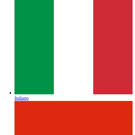
Italiano