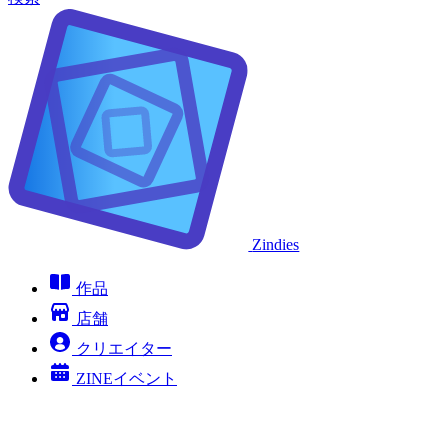
Zindies
作品
店舗
クリエイター
ZINEイベント