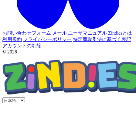
お問い合わせフォーム
メール
ユーザマニュアル
Zindiesとは
利用規約
プライバシーポリシー
特定商取引法に基づく表記
アカウントの削除
© 2026