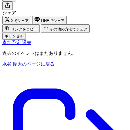
シェア
Xでシェア
LINEでシェア
リンクをコピー
その他の方法でシェア
キャンセル
参加予定
過去
過去のイベントはまだありません。
水谷 慶大のページに戻る