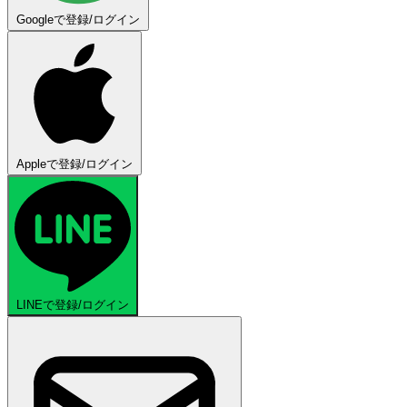
Googleで登録/ログイン
Appleで登録/ログイン
LINEで登録/ログイン