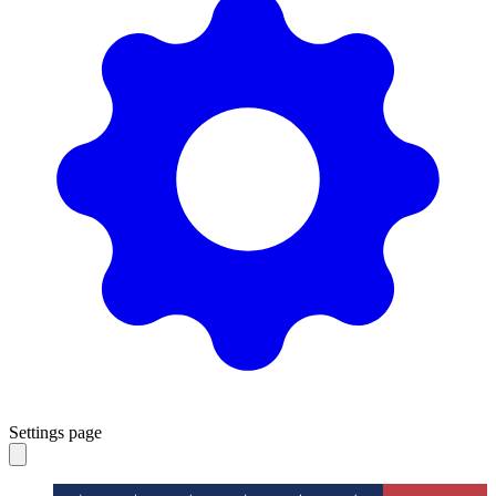
Settings page