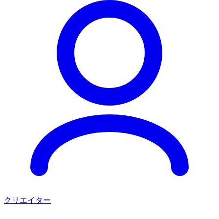
クリエイター