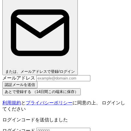
または、メールアドレスで登録/ログイン
メールアドレス
認証メールを送信
あとで登録する
（14日間この端末に保存）
利用規約
と
プライバシーポリシー
に同意の上、 ログインし
てください
ログインコードを送信しました
ログインコード