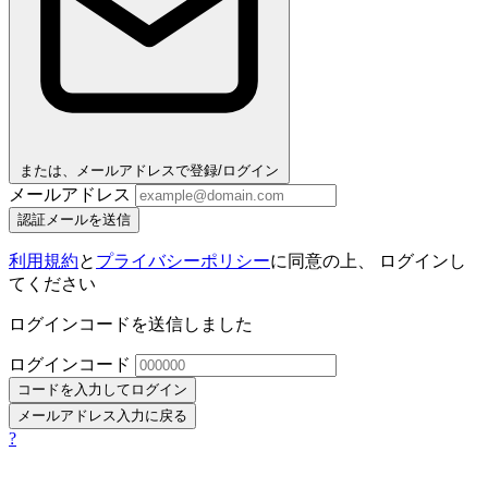
または、メールアドレスで登録/ログイン
メールアドレス
認証メールを送信
利用規約
と
プライバシーポリシー
に同意の上、 ログインし
てください
ログインコードを送信しました
ログインコード
コードを入力してログイン
メールアドレス入力に戻る
?