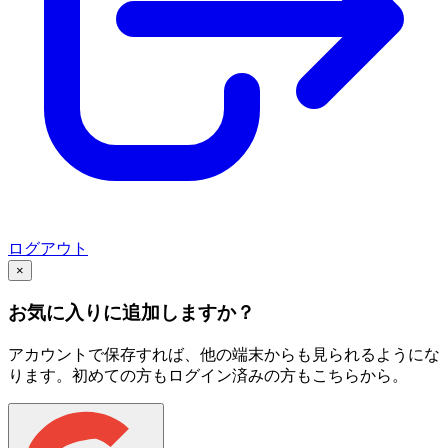
ログアウト
×
お気に入りに追加しますか？
アカウントで保存すれば、他の端末からも見られるようにな
ります。初めての方もログイン済みの方もこちらから。