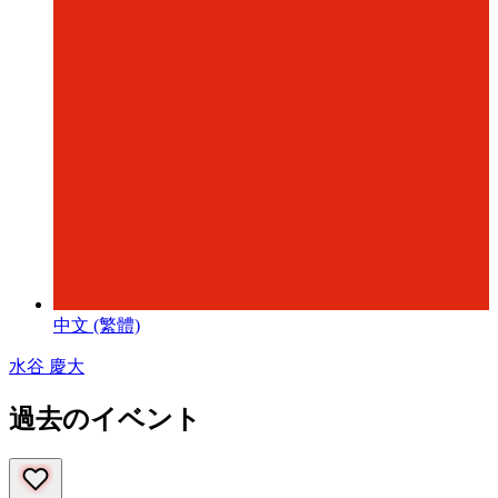
中文 (繁體)
水谷 慶大
過去のイベント