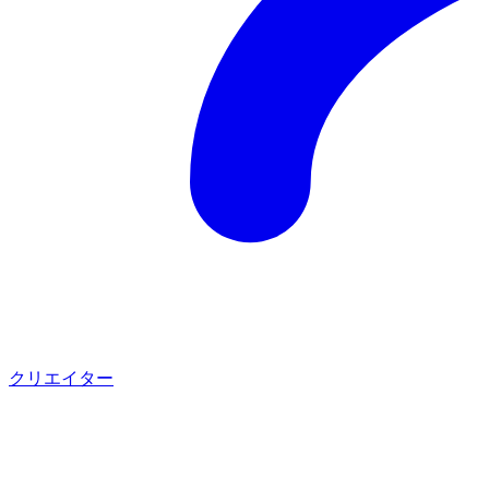
クリエイター