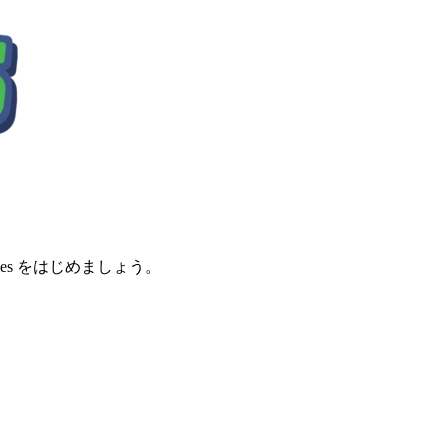
es をはじめましょう。