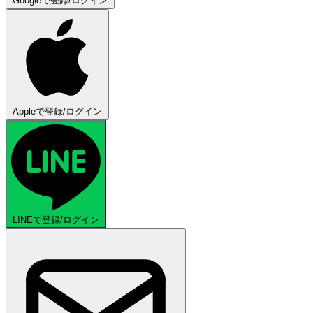
Googleで登録/ログイン
Appleで登録/ログイン
LINEで登録/ログイン