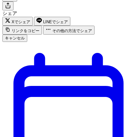
シェア
Xでシェア
LINEでシェア
リンクをコピー
その他の方法でシェア
キャンセル