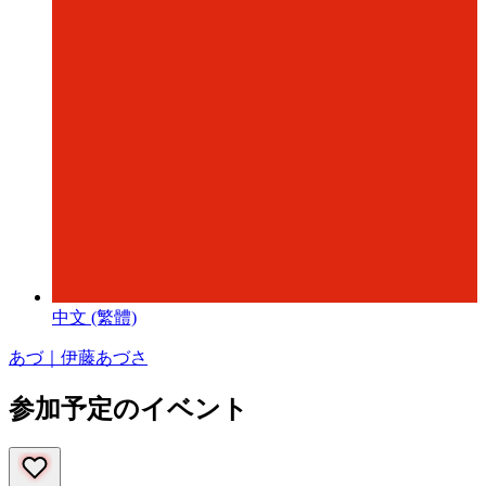
中文 (繁體)
あづ｜伊藤あづさ
参加予定のイベント