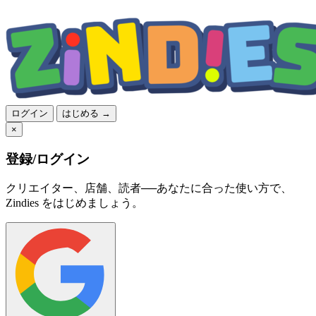
ログイン
はじめる →
×
登録/ログイン
クリエイター、店舗、読者──あなたに合った使い方で、
Zindies をはじめましょう。