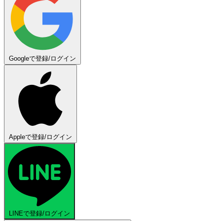
Googleで登録/ログイン
Appleで登録/ログイン
LINEで登録/ログイン