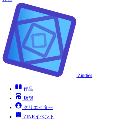
Zindies
作品
店舗
クリエイター
ZINEイベント