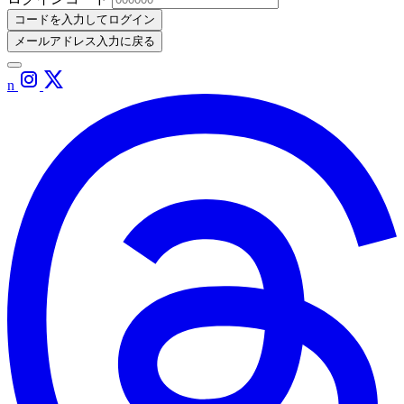
コードを入力してログイン
メールアドレス入力に戻る
n