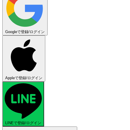
Googleで登録/ログイン
Appleで登録/ログイン
LINEで登録/ログイン