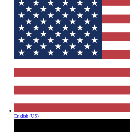
English (US)