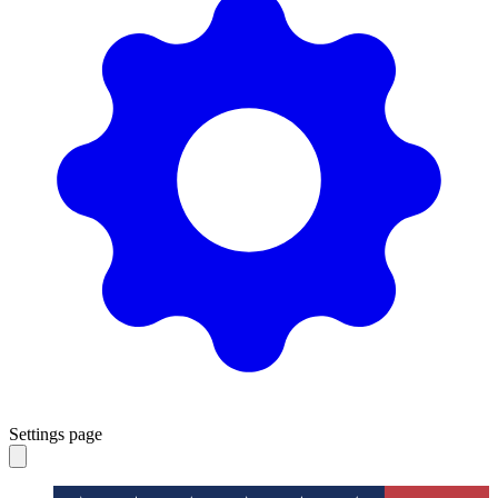
Settings page