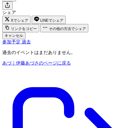
シェア
Xでシェア
LINEでシェア
リンクをコピー
その他の方法でシェア
キャンセル
参加予定
過去
過去のイベントはまだありません。
あづ｜伊藤あづさのページに戻る