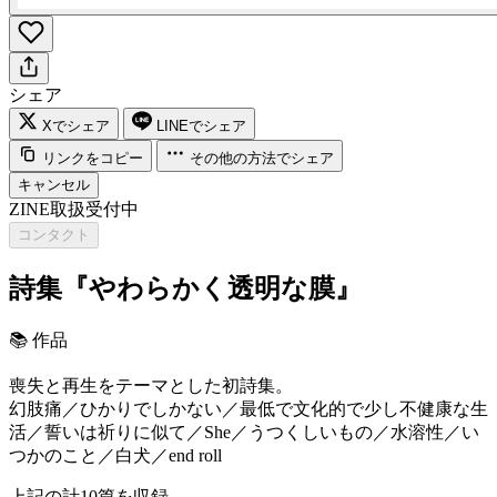
シェア
Xでシェア
LINEでシェア
リンクをコピー
その他の方法でシェア
キャンセル
ZINE取扱受付中
コンタクト
詩集『やわらかく透明な膜』
📚
作品
喪失と再生をテーマとした初詩集。
幻肢痛／ひかりでしかない／最低で文化的で少し不健康な生
活／誓いは祈りに似て／She／うつくしいもの／水溶性／い
つかのこと／白犬／end roll
上記の計10篇を収録。