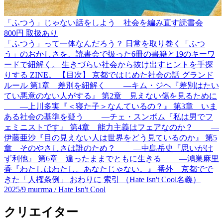
「ふつう」じゃない話をしよう 社会を編み直す読書会
800円
取扱あり
「ふつう」って一体なんだろう？ 日常を取り巻く「ふつ
う」のおかしさを、読書会で扱った6冊の書籍と19のキーワ
ードで紐解く。 生きづらい社会から抜け出すヒントを手探
りする ZINE。 【目次】 京都ではじめた社会の話 グランド
ルール 第1章 差別を紐解く ―キム・ジヘ『差別はたい
てい悪意のない人がする』 第2章 見えない傷を見るために
―上川多実『＜寝た子＞なんているの？』 第3章 いま
ある社会の基準を疑う ―チェ・スンボム『私は男でフ
ェミニストです』 第4章 能力主義はフェアなのか？ ―
伊藤亜沙『目の見えない人は世界をどう見ているのか』 第5
章 そのやさしさは誰のため？ ―中島岳史『思いがけ
ず利他』 第6章 違ったままでともに生きる ―鴻巣麻里
香『わたしはわたし。あなたじゃない。』 番外 京都でで
きた「人権条例」 おわりに 索引 （Hate Isn't Cool名義）
2025/9
murrma / Hate Isn't Cool
クリエイター