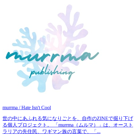
murrma / Hate Isn't Cool
世の中にあふれる気になりごとを、自作のZINEで掘り下げ
る個人プロジェクト。 「murrma（ムルマ）」は、オースト
ラリアの先住民、ワギマン族の言葉で、「...