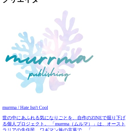
murrma / Hate Isn't Cool
世の中にあふれる気になりごとを、自作のZINEで掘り下げ
る個人プロジェクト。 「murrma（ムルマ）」は、オースト
ラリアの先住民、ワギマン族の言葉で、「...