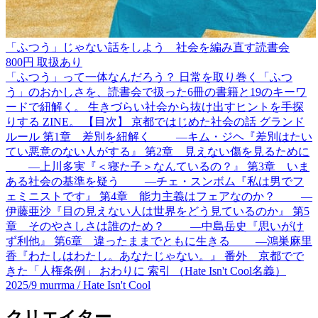
「ふつう」じゃない話をしよう 社会を編み直す読書会
800円
取扱あり
「ふつう」って一体なんだろう？ 日常を取り巻く「ふつ
う」のおかしさを、読書会で扱った6冊の書籍と19のキーワ
ードで紐解く。 生きづらい社会から抜け出すヒントを手探
りする ZINE。 【目次】 京都ではじめた社会の話 グランド
ルール 第1章 差別を紐解く ―キム・ジヘ『差別はたい
てい悪意のない人がする』 第2章 見えない傷を見るために
―上川多実『＜寝た子＞なんているの？』 第3章 いま
ある社会の基準を疑う ―チェ・スンボム『私は男でフ
ェミニストです』 第4章 能力主義はフェアなのか？ ―
伊藤亜沙『目の見えない人は世界をどう見ているのか』 第5
章 そのやさしさは誰のため？ ―中島岳史『思いがけ
ず利他』 第6章 違ったままでともに生きる ―鴻巣麻里
香『わたしはわたし。あなたじゃない。』 番外 京都でで
きた「人権条例」 おわりに 索引 （Hate Isn't Cool名義）
2025/9
murrma / Hate Isn't Cool
クリエイター