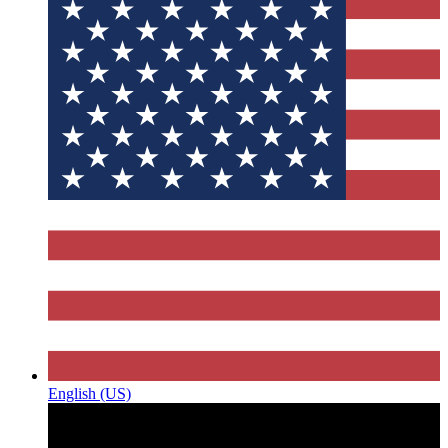
English (US)