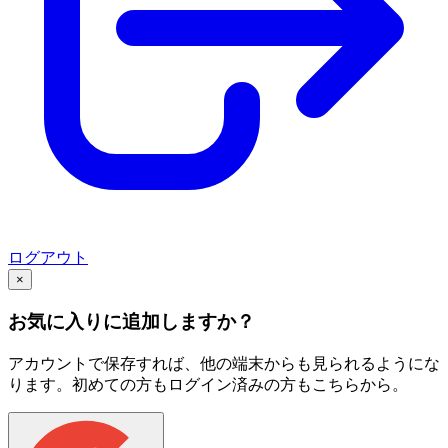
ログアウト
×
お気に入りに追加しますか？
アカウントで保存すれば、他の端末からも見られるようにな
ります。初めての方もログイン済みの方もこちらから。