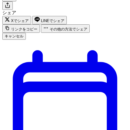
シェア
Xでシェア
LINEでシェア
リンクをコピー
その他の方法でシェア
キャンセル