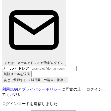
または、メールアドレスで登録/ログイン
メールアドレス
認証メールを送信
あとで登録する
（14日間この端末に保存）
利用規約
と
プライバシーポリシー
に同意の上、 ログインし
てください
ログインコードを送信しました