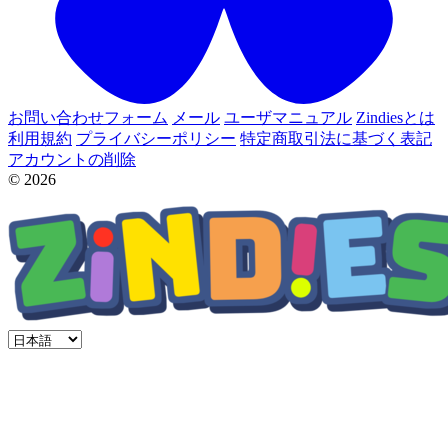
お問い合わせフォーム
メール
ユーザマニュアル
Zindiesとは
利用規約
プライバシーポリシー
特定商取引法に基づく表記
アカウントの削除
© 2026