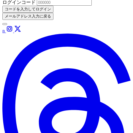
ログインコード
コードを入力してログイン
メールアドレス入力に戻る
n