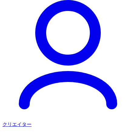
クリエイター