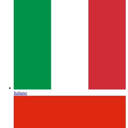
Italiano