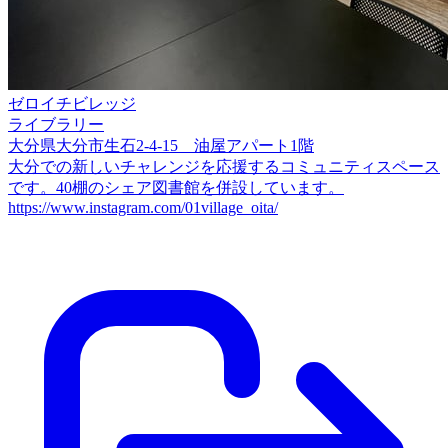
ゼロイチビレッジ
ライブラリー
大分県大分市生石2-4-15 油屋アパート1階
大分での新しいチャレンジを応援するコミュニティスペース
です。40棚のシェア図書館を併設しています。
https://www.instagram.com/01village_oita/