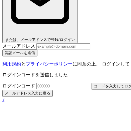
または、メールアドレスで登録/ログイン
メールアドレス
認証メールを送信
利用規約
と
プライバシーポリシー
に同意の上、 ログインして
ログインコードを送信しました
ログインコード
コードを入力してロ
メールアドレス入力に戻る
?