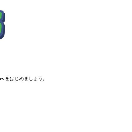
es をはじめましょう。