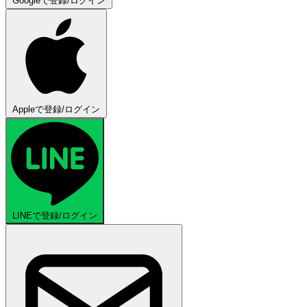
Googleで登録/ログイン
Appleで登録/ログイン
LINEで登録/ログイン