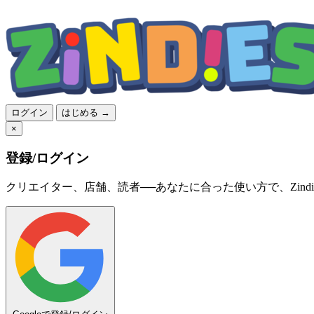
ログイン
はじめる →
×
登録/ログイン
クリエイター、店舗、読者──あなたに合った使い方で、Zindi