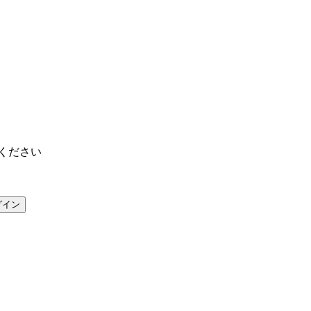
ください
グイン