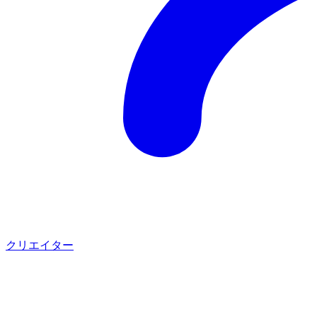
クリエイター