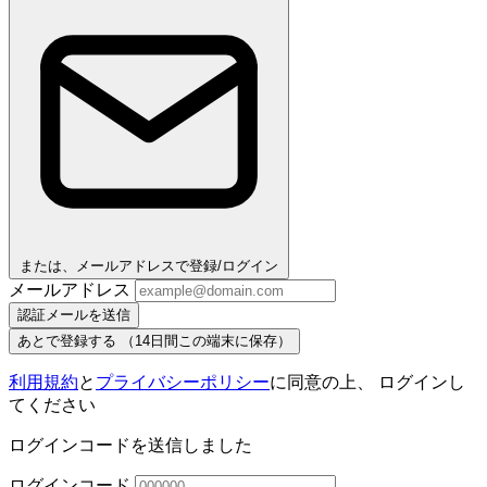
または、メールアドレスで登録/ログイン
メールアドレス
認証メールを送信
あとで登録する
（14日間この端末に保存）
利用規約
と
プライバシーポリシー
に同意の上、 ログインし
てください
ログインコードを送信しました
ログインコード