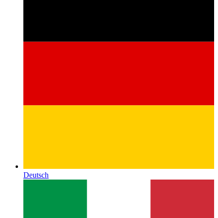
Deutsch