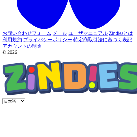
お問い合わせフォーム
メール
ユーザマニュアル
Zindiesとは
利用規約
プライバシーポリシー
特定商取引法に基づく表記
アカウントの削除
© 2026