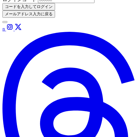
コードを入力してログイン
メールアドレス入力に戻る
n