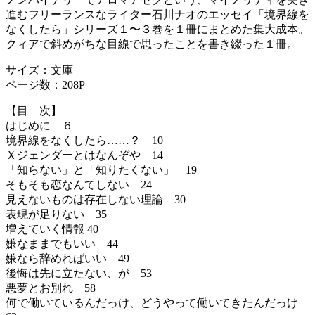
進むフリーランスなライター石川ナオのエッセイ「境界線を
なくしたら」シリーズ１〜３巻を１冊にまとめた集大成本。
クィアで斜めがちな目線で思ったことを書き綴った１冊。
サイズ：文庫
ページ数：208P
【目 次】
はじめに ６
境界線をなくしたら……？ 10
Ｘジェンダーとはなんぞや 14
「知らない」と「知りたくない」 19
そもそも恋なんてしない 24
見えないものは存在しない理論 30
表現が足りない 35
増えていく情報 40
嫌なままでもいい 44
嫌なら辞めればいい 49
後悔は先に立たない、が 53
悪夢とお別れ 58
何で働いているんだっけ、どうやって働いてきたんだっけ