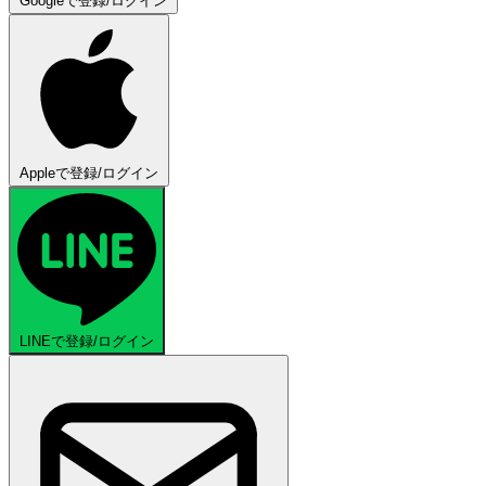
Googleで登録/ログイン
Appleで登録/ログイン
LINEで登録/ログイン