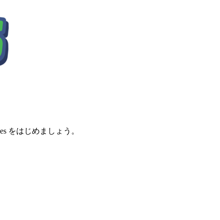
es をはじめましょう。