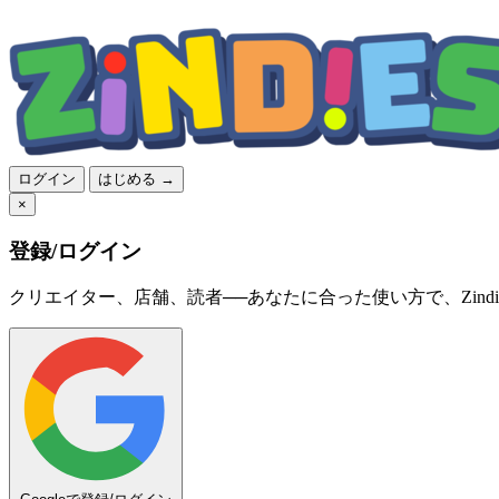
ログイン
はじめる →
×
登録/ログイン
クリエイター、店舗、読者──あなたに合った使い方で、Zindi