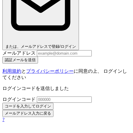
または、メールアドレスで登録/ログイン
メールアドレス
認証メールを送信
利用規約
と
プライバシーポリシー
に同意の上、 ログインし
てください
ログインコードを送信しました
ログインコード
コードを入力してログイン
メールアドレス入力に戻る
?