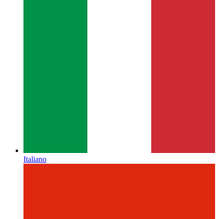
Italiano