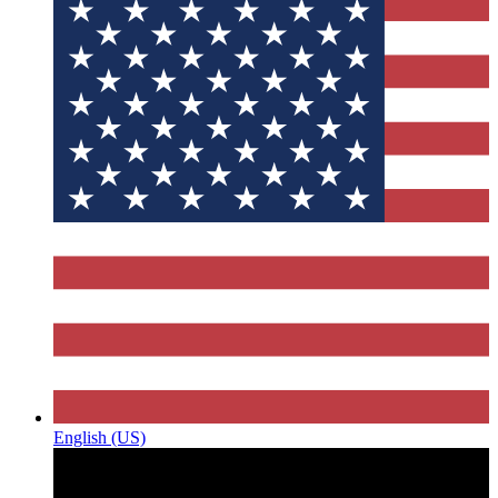
English (US)