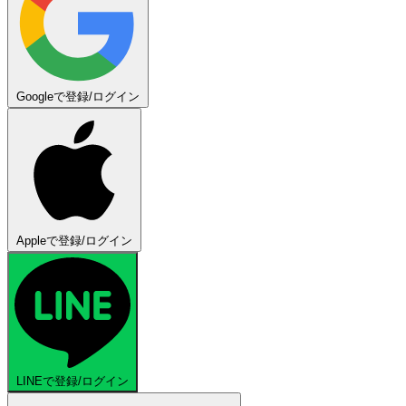
Googleで登録/ログイン
Appleで登録/ログイン
LINEで登録/ログイン