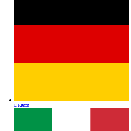
Deutsch