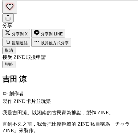
分享
分享到 X
分享到 LINE
複製連結
以其他方式分享
取消
接受 ZINE 取扱申請
聯絡
吉田 涼
✏️
創作者
製作 ZINE 卡片並玩樂
我是吉田涼。以湘南的古民家為據點，製作 ZINE。
直到不久之前，我會把比較輕鬆的 ZINE 私自稱為「チャラ
ZINE」來製作。