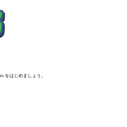
es をはじめましょう。