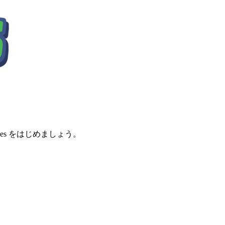
es をはじめましょう。