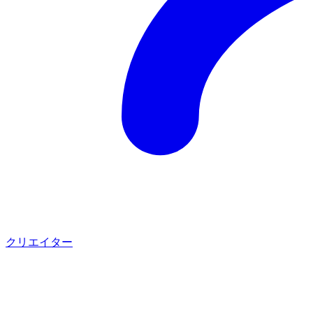
クリエイター