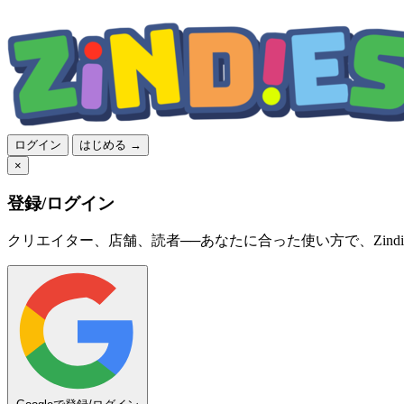
ログイン
はじめる →
×
登録/ログイン
クリエイター、店舗、読者──あなたに合った使い方で、Zindi