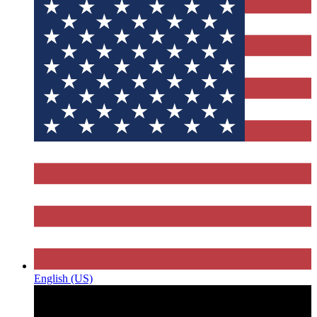
English (US)