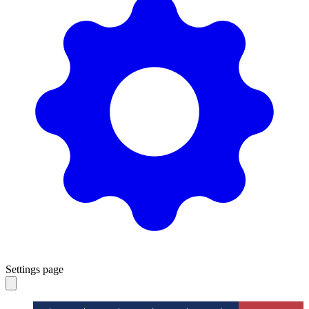
Settings page