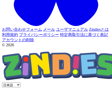
お問い合わせフォーム
メール
ユーザマニュアル
Zindiesとは
利用規約
プライバシーポリシー
特定商取引法に基づく表記
アカウントの削除
© 2026