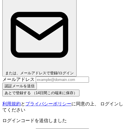
または、メールアドレスで登録/ログイン
メールアドレス
認証メールを送信
あとで登録する
（14日間この端末に保存）
利用規約
と
プライバシーポリシー
に同意の上、 ログインし
てください
ログインコードを送信しました