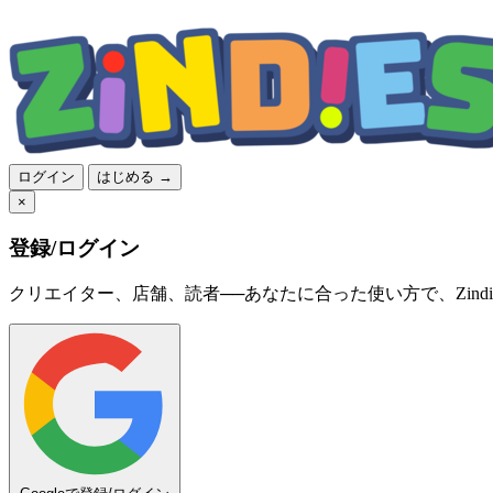
ログイン
はじめる →
×
登録/ログイン
クリエイター、店舗、読者──あなたに合った使い方で、Zindi