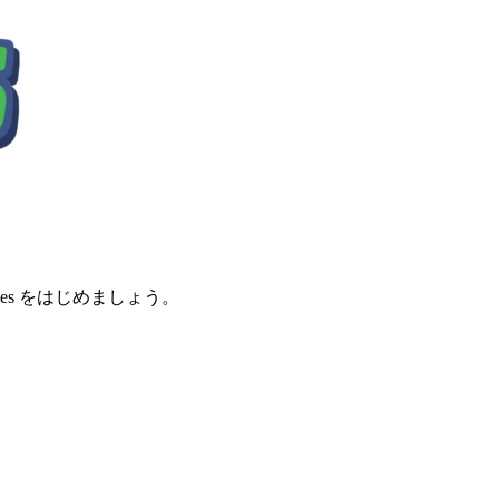
es をはじめましょう。