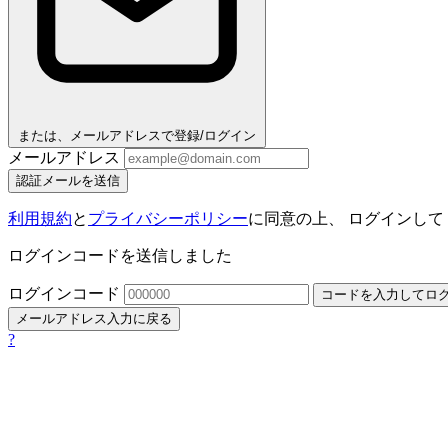
または、メールアドレスで登録/ログイン
メールアドレス
認証メールを送信
利用規約
と
プライバシーポリシー
に同意の上、 ログインして
ログインコードを送信しました
ログインコード
コードを入力してロ
メールアドレス入力に戻る
?