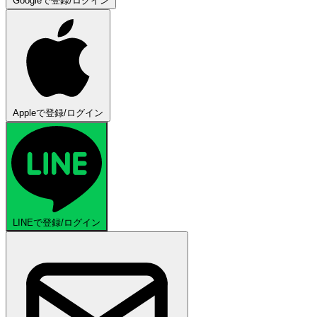
Googleで登録/ログイン
Appleで登録/ログイン
LINEで登録/ログイン