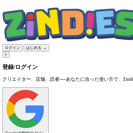
ログイン
はじめる →
×
登録/ログイン
クリエイター、店舗、読者──あなたに合った使い方で、Zindi