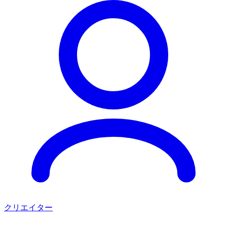
クリエイター