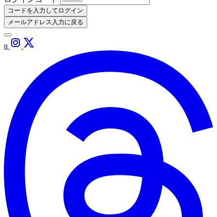
コードを入力してログイン
メールアドレス入力に戻る
n