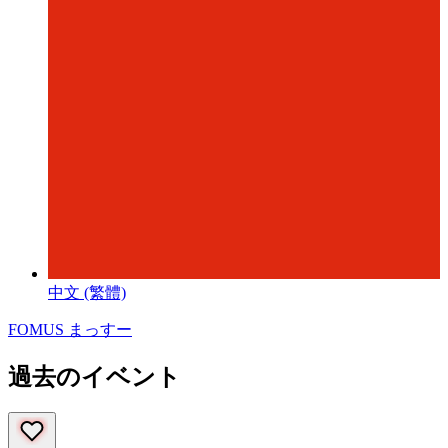
中文 (繁體)
FOMUS まっすー
過去のイベント