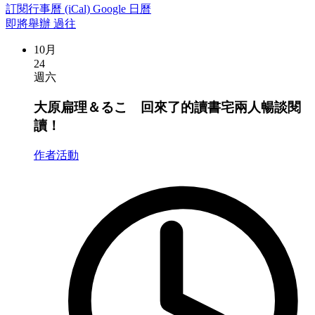
訂閱行事曆 (iCal)
Google 日曆
即將舉辦
過往
10月
24
週六
大原扁理＆るこ 回來了的讀書宅兩人暢談閱
讀！
作者活動