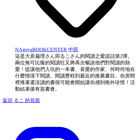
NAgoyaBOOKCENTER
中部
這是大原扁理さん與るこさん的閱讀之愛談話第2彈。
兩位無可比擬的閱讀狂又將再次暢談他們對閱讀的熱
愛！從讓他們入坑的一本書、喜愛的作家、何時何地在
什麼情境下閱讀、閱讀歷程到最近的推薦書目。你房間
裡堆著還沒讀的書很可能會開始讓你感到格外珍惜！活
動結束後有簽書會。
返回 るこ 的頁面