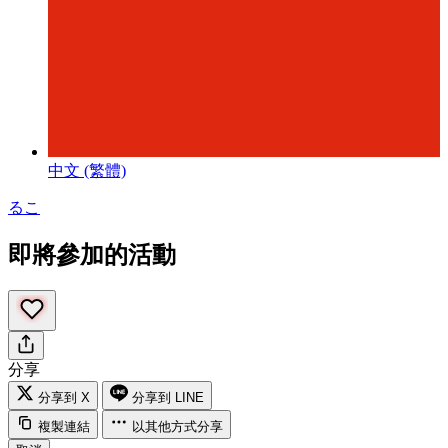
中文 (繁體)
るこ
即將參加的活動
分享
分享到 X
分享到 LINE
複製連結
以其他方式分享