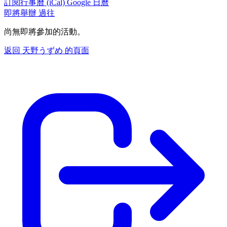
訂閱行事曆 (iCal)
Google 日曆
即將舉辦
過往
尚無即將參加的活動。
返回 天野うずめ 的頁面