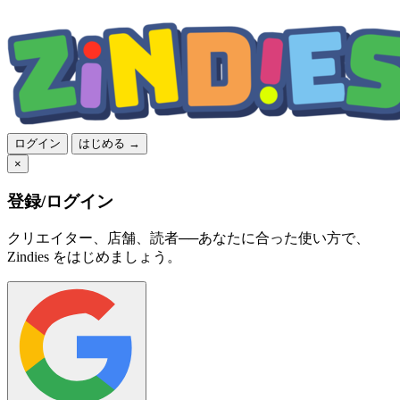
ログイン
はじめる →
×
登録/ログイン
クリエイター、店舗、読者──あなたに合った使い方で、
Zindies をはじめましょう。