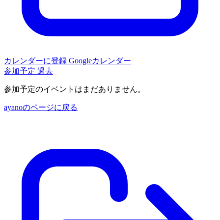
カレンダーに登録
Googleカレンダー
参加予定
過去
参加予定のイベントはまだありません。
ayanoのページに戻る