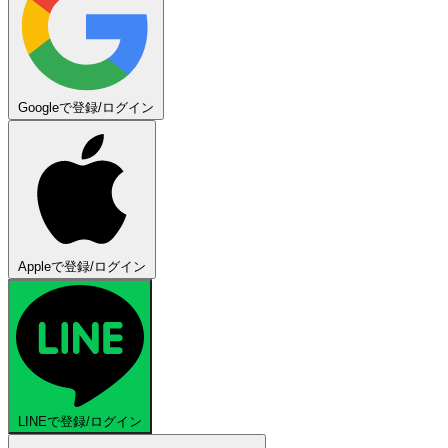
Googleで登録/ログイン
Appleで登録/ログイン
LINEで登録/ログイン