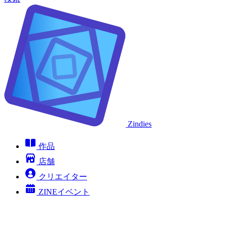
Zindies
作品
店舗
クリエイター
ZINEイベント