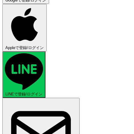
Googleで登録/ログイン
Appleで登録/ログイン
LINEで登録/ログイン