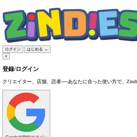
ログイン
はじめる →
×
登録/ログイン
クリエイター、店舗、読者──あなたに合った使い方で、Zindi