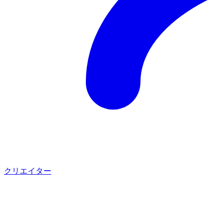
クリエイター