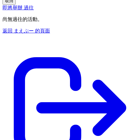
取消
即將舉辦
過往
尚無過往的活動。
返回 まえぷー 的頁面