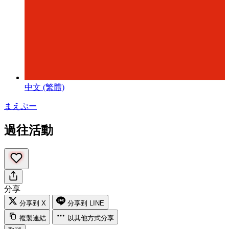
中文 (繁體)
まえぷー
過往活動
分享
分享到 X
分享到 LINE
複製連結
以其他方式分享