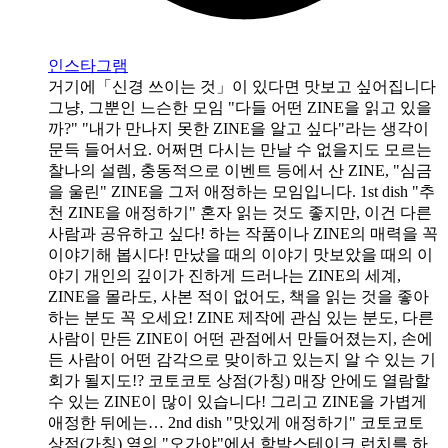
인스타그램
거기에「신경 쓰이는 것」이 있다면 맛보고 싶어집니다
그냥, 그뿐인 느슨한 모임 "다들 어떤 ZINE을 읽고 있을
까?" "내가 만나지 못한 ZINE을 알고 싶다"라는 생각이
문득 들어서요. 어쩌면 다시는 만날 수 없을지도 모르는
찰나의 설렘, 충동적으로 이벤트 등에서 산 ZINE, "심금
을 울린" ZINE을 그저 애정하는 모임입니다. 1st dish "추
천 ZINE을 애정하기" 혼자 읽는 것도 좋지만, 이건 다른
사람과 공유하고 싶다! 하는 작품이나 ZINE의 매력을 꼭
이야기해 봅시다! 만났을 때의 이야기 맛보았을 때의 이
야기 개인의 깊이가 진하게 드러나는 ZINE의 세계,
ZINE을 몰라도, 사본 적이 없어도, 책을 읽는 것을 좋아
하는 분도 꼭 오세요! ZINE 제작에 관심 있는 분도, 다른
사람이 만든 ZINE이 어떤 관점에서 만들어졌는지, 손에
든 사람이 어떤 감각으로 맞이하고 있는지 알 수 있는 기
회가 될지도!? 코토코토 상점(가칭) 매장 안에도 열람할
수 있는 ZINE이 많이 있습니다! 그리고 ZINE을 가볍게
애정한 뒤에는… 2nd dish "맛있게 애정하기" 코토코토
상점(가칭) 옆의 "오가야"에서 함박스테이크 런치를 하