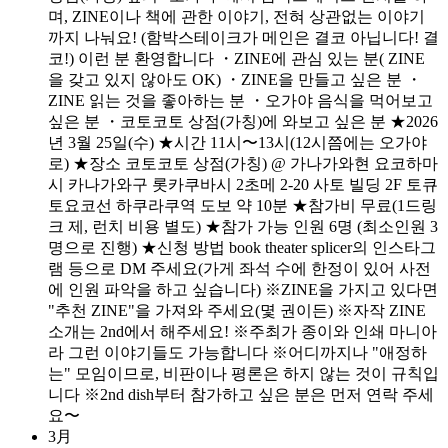
며, ZINE이나 책에 관한 이야기, 전혀 상관없는 이야기
까지 나눠요! (함박스테이크가 메인은 결코 아닙니다! 결
코!) 이런 분 환영합니다 ・ZINE에 관심 있는 분( ZINE
을 갖고 있지 않아도 OK) ・ZINE을 만들고 싶은 분 ・
ZINE 읽는 것을 좋아하는 분 ・오가야 음식을 먹어보고
싶은 분 ・코토코토 상점(가칭)에 와보고 싶은 분 ★2026
년 3월 25일(수) ★시간 11시〜13시(12시쯤에는 오가야
로) ★장소 코토코토 상점(가칭) @ 가나가와현 요코하마
시 카나가와구 롯카쿠바시 2초메 2-20 사토 빌딩 2F 토큐
토요코선 하쿠라쿠역 도보 약 10분 ★참가비 무료(1드링
크 제, 런치 비용 별도) ★참가 가능 인원 6명 (최소인원 3
명으로 진행) ★신청 방법 book theater splicer의 인스타그
램 등으로 DM 주세요(가게 좌석 수에 한정이 있어 사전
에 인원 파악을 하고 싶습니다) ※ZINE을 가지고 있다면
"추천 ZINE"을 가져와 주세요(몇 권이든) ※자작 ZINE
소개는 2nd에서 해주세요! ※주최가 종이와 인쇄 마니아
라 그런 이야기들도 가능합니다 ※어디까지나 "애정하
는" 모임이므로, 비판이나 평론은 하지 않는 것이 규칙입
니다 ※2nd dish부터 참가하고 싶은 분은 먼저 연락 주세
요〜
3月