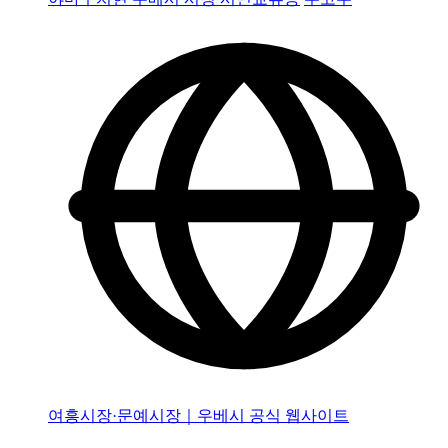
여흥시장·문예시장｜우베시 공식 웹사이트