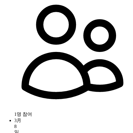
1명 참여
3月
8
일