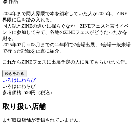
📚
作品
2024年まで同人界隈で本を頒布していた人が2025年、ZINE
界隈に足を踏み入れる。
同人誌とZINEの違いに揺らぐなか、ZINEフェスと言うイベ
ントに参加してみて、各地のZINEフェスがどうだったかを
綴る。
2025年02月～08月までの半年間で7会場出展、3会場一般来場
で行った記録を正直に紹介。
これからZINEフェスに出展予定の人に見てもらいたい1作。
続きをみる
いろはにわらび
いろはにわらび
参考価格:
550
円（税込）
取り扱い店舗
まだ取扱店舗が登録されていません。