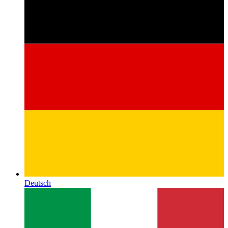
Deutsch