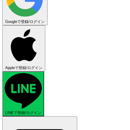
Googleで登録/ログイン
Appleで登録/ログイン
LINEで登録/ログイン