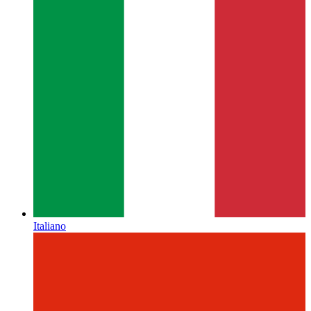
Italiano