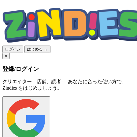
ログイン
はじめる →
×
登録/ログイン
クリエイター、店舗、読者──あなたに合った使い方で、
Zindies をはじめましょう。