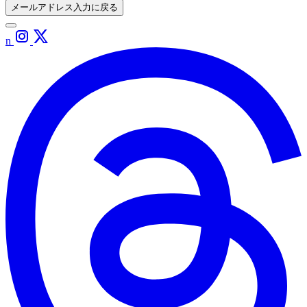
メールアドレス入力に戻る
n