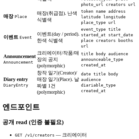
photo_url creators url
token name address
매장(취급점). 난색
매장
Place
latitude longitude
식별색
place_type url
event_type title
이벤트(day / period).
started_at start_date
이벤트
Event
한색 식별색
place creators booths
url
크리에이터/작품/매
title body audience
Announcement
장의 공지
announceable_type
Announcement
created_at
(polymorphic)
창작 일기(Creator)/
date title body
Diary entry
매장 일기(Place). 날
audience
DiaryEntry
diariable_type
짜별 1건
created_at
(polymorphic)
엔드포인트
공개 read (인증 불필요)
— 크리에이터
GET /v1/creators