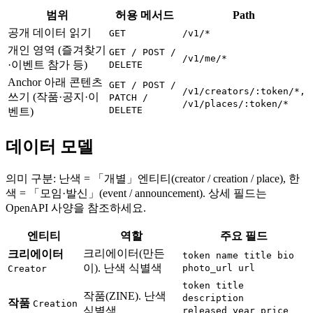
범위
허용 메서드
Path
공개 데이터 읽기
GET
/v1/*
개인 영역 (즐겨찾기
GET / POST /
/v1/me/*
·이벤트 참가 등)
DELETE
Anchor 아래 콘텐츠
GET / POST /
/v1/creators/:token/*,
쓰기 (작품·공지·이
PATCH /
/v1/places/:token/*
DELETE
벤트)
데이터 모델
의미 구분: 난색 = 「개별」엔티티(creator / creation / place), 한
색 = 「모임·발신」(event / announcement). 상세 필드는
OpenAPI 사양을 참조하세요.
엔티티
역할
주요 필드
크리에이터(만든
크리에이터
token name title bio
이). 난색 식별색
photo_url url
Creator
token title
작품(ZINE). 난색
description
작품
Creation
식별색
released_year price