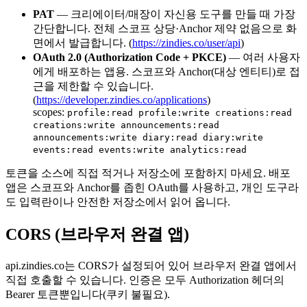
PAT
— 크리에이터/매장이 자신용 도구를 만들 때 가장
간단합니다. 전체 스코프 상당·Anchor 제약 없음으로 화
면에서 발급합니다. (
https://zindies.co/user/api
)
OAuth 2.0 (Authorization Code + PKCE)
— 여러 사용자
에게 배포하는 앱용. 스코프와 Anchor(대상 엔티티)로 접
근을 제한할 수 있습니다.
(
https://developer.zindies.co/applications
)
scopes:
profile:read profile:write creations:read
creations:write announcements:read
announcements:write diary:read diary:write
events:read events:write analytics:read
토큰을 소스에 직접 적거나 저장소에 포함하지 마세요. 배포
앱은 스코프와 Anchor를 좁힌 OAuth를 사용하고, 개인 도구라
도 입력란이나 안전한 저장소에서 읽어 옵니다.
CORS (브라우저 완결 앱)
api.zindies.co는 CORS가 설정되어 있어 브라우저 완결 앱에서
직접 호출할 수 있습니다. 인증은 모두 Authorization 헤더의
Bearer 토큰뿐입니다(쿠키 불필요).