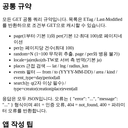
공통 규약
모든 GET 공통 쿼리 규약입니다. 목록은 ETag / Last-Modified
를 반환하므로 조건부 GET으로 캐시할 수 있습니다.
page(1부터·기본 1)와 per(기본 12·최대 100)로 페이지네
이션
per는 페이지당 건수(최대 100)
random=N (1~100 무작위 추출. page / per와 병용 불가)
locale=ja|en|ko|zh-TW로 서버 측 번역(기본 ja)
places 근접 검색 — lat / lng / radius_km
events 필터 — from / to (YYYY-MM-DD) / area / kind /
event_type=day|period|all
search는 q(2자 이상 필수) /
type=creator|creation|place|event|all
응답은 모두 JSON입니다. 오류는 { "error": "...", "message":
"..." } 형식이며 401 = 인증 오류, 404 = not_found, 400 = 파라미
터 오류를 반환합니다.
앱 작성 팁