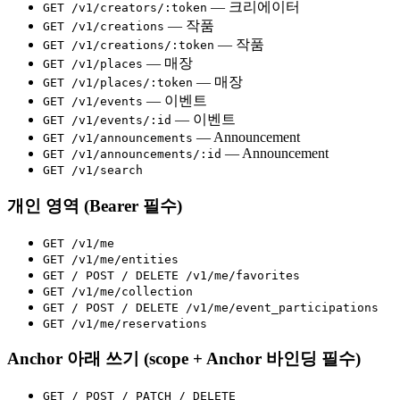
— 크리에이터
GET /v1/creators/:token
— 작품
GET /v1/creations
— 작품
GET /v1/creations/:token
— 매장
GET /v1/places
— 매장
GET /v1/places/:token
— 이벤트
GET /v1/events
— 이벤트
GET /v1/events/:id
— Announcement
GET /v1/announcements
— Announcement
GET /v1/announcements/:id
GET /v1/search
개인 영역 (Bearer 필수)
GET /v1/me
GET /v1/me/entities
GET / POST / DELETE /v1/me/favorites
GET /v1/me/collection
GET / POST / DELETE /v1/me/event_participations
GET /v1/me/reservations
Anchor 아래 쓰기 (scope + Anchor 바인딩 필수)
GET / POST / PATCH / DELETE