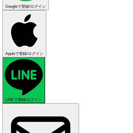
Googleで登録/ログイン
Appleで登録/ログイン
LINEで登録/ログイン