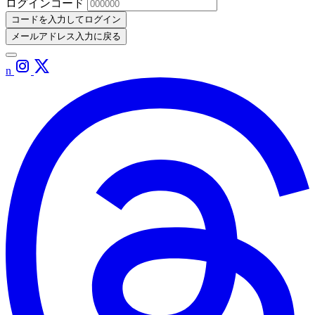
ログインコード
コードを入力してログイン
メールアドレス入力に戻る
n