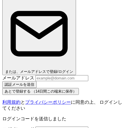
または、メールアドレスで登録/ログイン
メールアドレス
認証メールを送信
あとで登録する
（14日間この端末に保存）
利用規約
と
プライバシーポリシー
に同意の上、 ログインし
てください
ログインコードを送信しました