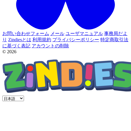
お問い合わせフォーム
メール
ユーザマニュアル
事務局だよ
り
Zindiesとは
利用規約
プライバシーポリシー
特定商取引法
に基づく表記
アカウントの削除
© 2026