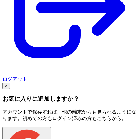
ログアウト
×
お気に入りに追加しますか？
アカウントで保存すれば、他の端末からも見られるようにな
ります。初めての方もログイン済みの方もこちらから。