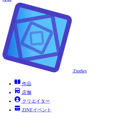
Zindies
作品
店舗
クリエイター
ZINEイベント